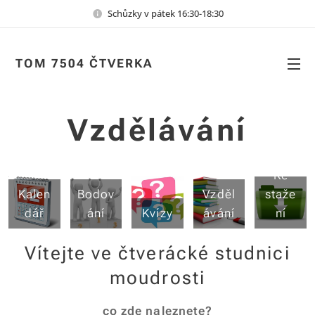
Schůzky v pátek 16:30-18:30
TOM 7504 ČTVERKA
Vzdělávání
Ke
Kalen
Bodov
Vzděl
staže
dář
ání
Kvízy
ávání
ní
Vítejte ve čtverácké studnici
moudrosti
co zde naleznete?