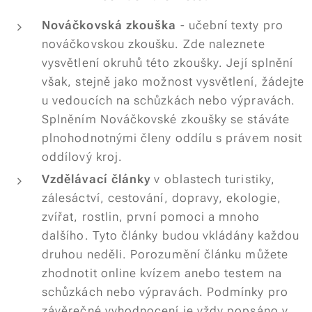
Nováčkovská zkouška
- učební texty pro
nováčkovskou zkoušku. Zde naleznete
vysvětlení okruhů této zkoušky. Její splnění
však, stejně jako možnost vysvětlení, žádejte
u vedoucích na schůzkách nebo výpravách.
Splněním Nováčkovské zkoušky se stáváte
plnohodnotnými členy oddílu s právem nosit
oddílový kroj.
Vzdělávací články
v oblastech turistiky,
zálesáctví, cestování, dopravy, ekologie,
zvířat, rostlin, první pomoci a mnoho
dalšího. Tyto články budou vkládány každou
druhou neděli. Porozumění článku můžete
zhodnotit online kvízem anebo testem na
schůzkách nebo výpravách. Podmínky pro
závěrečné vyhodnocení je vždy popsáno v