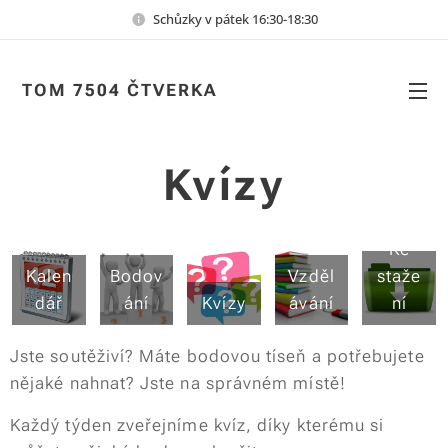
Schůzky v pátek 16:30-18:30
TOM 7504 ČTVERKA
Kvízy
Ke
Kalen
Bodov
Vzděl
staže
dář
ání
Kvízy
ávání
ní
Jste soutěživí? Máte bodovou tíseň a potřebujete
nějaké nahnat? Jste na správném místě!
Každý týden zveřejníme kvíz, díky kterému si