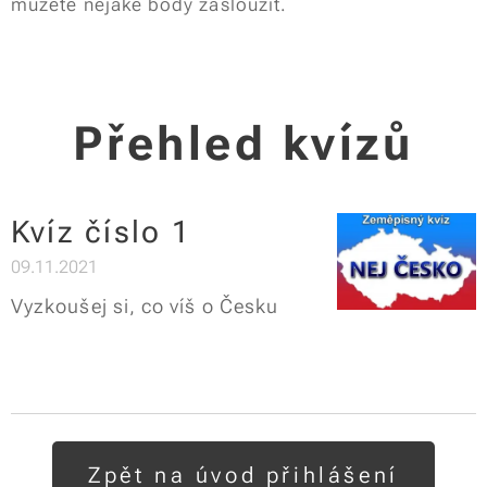
můžete nějaké body zasloužit.
Přehled kvízů
Kvíz číslo 1
09.11.2021
Vyzkoušej si, co víš o Česku
Zpět na úvod přihlášení