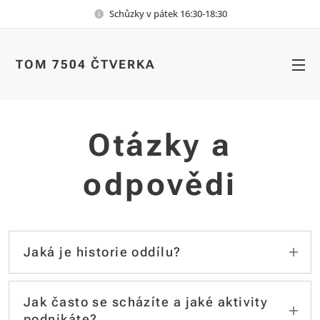
Schůzky v pátek 16:30-18:30
TOM 7504 ČTVERKA
Otázky a
odpovědi
Jaká je historie oddílu?
Náš oddíl vznikl 7. 9. 1989, původně jako
Dívčí čtyřka a jako součást PS Mladých
Jak často se scházíte a jaké aktivity
strážců hranic. Zakládajícími členkami
podnikáte?