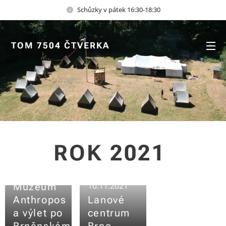
Schůzky v pátek 16:30-18:30
TOM 7504 ČTVERKA
ROK 2021
10.11.2021
Muzeum
10.11.2021
Anthropos
Lanové
a výlet po
centrum
Brněnském
Brno